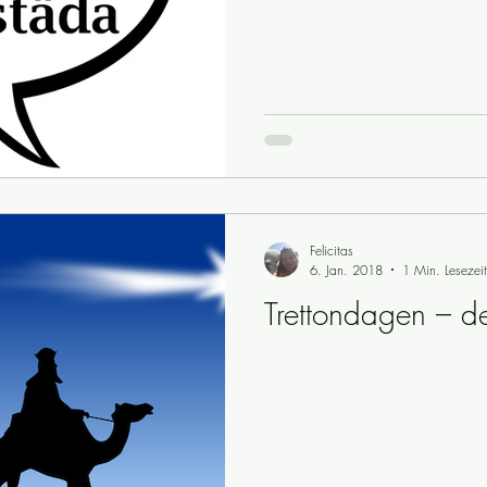
Felicitas
6. Jan. 2018
1 Min. Lesezeit
Trettondagen – d