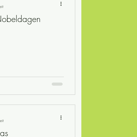
eit
Nobeldagen
eit
das