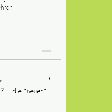
ehren
it
7 – die “neuen”