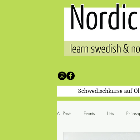
Schwedischkurse auf Ö
All Posts
Events
Lists
Philoso
100 Worte & was sie mit sich br