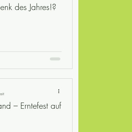
nk des Jahres!?
eit
nd – Erntefest auf