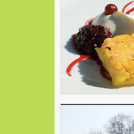
Safety first
julkalender
Red
säkerhet
Schwedische Natur
typisch Schwedisch
synonyme