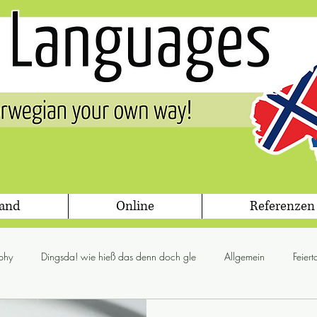
land
Online
Referenzen
phy
Dingsda! wie hieß das denn doch gle
Allgemein
Feier
glögg
Jul
Flora & Fauna
Gesetz
Grammis Sweden