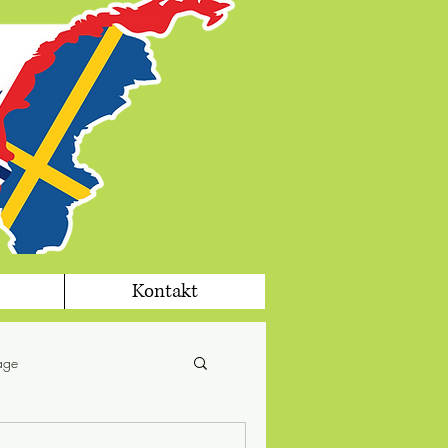
Kontakt
tage
fika
jul i Sverige