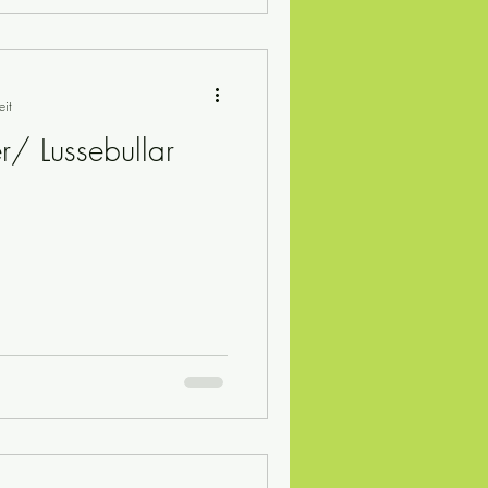
eit
er/ Lussebullar