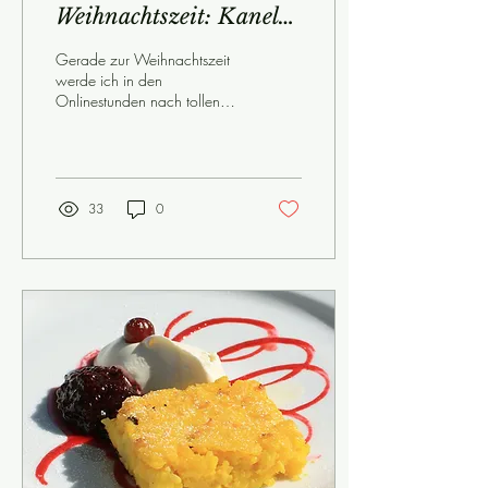
Weihnachtszeit: Kanel-
och dadelbollar.
Gerade zur Weihnachtszeit
werde ich in den
Onlinestunden nach tollen
Rezepten aus Schweden
gefragt. In diesem Jahr habe
ich kanel- och...
33
0