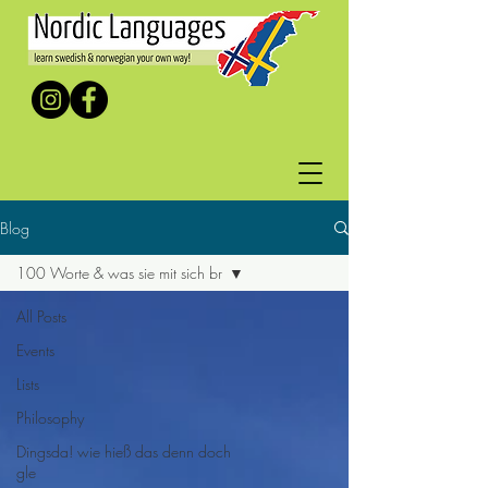
Blog
100 Worte & was sie mit sich br
All Posts
Events
Lists
Philosophy
Dingsda! wie hieß das denn doch
gle