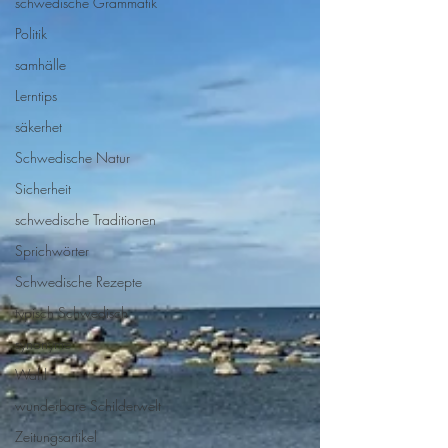
schwedische Grammatik
Politik
samhälle
Lerntips
säkerhet
Schwedische Natur
Sicherheit
schwedische Traditionen
Sprichwörter
Schwedische Rezepte
typisch Schwedisch
synonyme
Wahl
wunderbare Schilderwelt
Zeitungsartikel