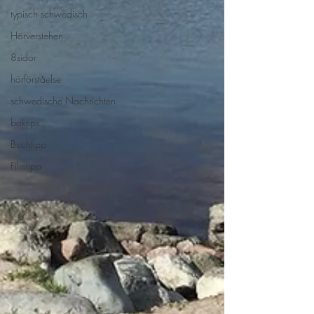
typisch schwedisch
Hörverstehen
8sidor
hörförståelse
schwedische Nachrichten
boktips
Buchtipp
Filmtipp