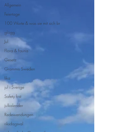
Allgemein
Feiertage
100 Worte & was sie mit sich br
glögg
Jul
Flora & Fauna
Gesetz
Grammis Sweden
fika
jul i Sverige
Safety first
julkalender
Redewendungen
riksdagsval