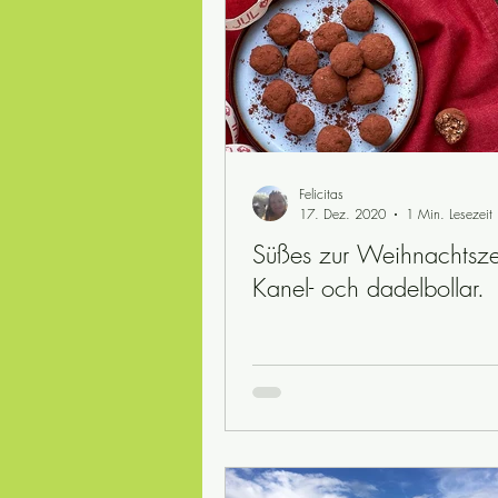
Safety first
julkalender
Red
säkerhet
Schwedische Natur
Felicitas
17. Dez. 2020
1 Min. Lesezeit
Süßes zur Weihnachtsze
typisch Schwedisch
synonyme
Kanel- och dadelbollar.