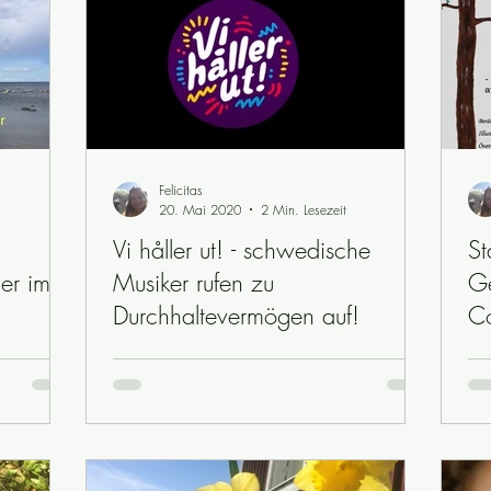
Felicitas
20. Mai 2020
2 Min. Lesezeit
Vi håller ut! - schwedische
St
er im
Musiker rufen zu
Ge
Durchhaltevermögen auf!
C