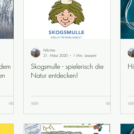
Felicitas
21. März 2020
1 Min. Lesezeit
 dem
Skogsmulle - spielerisch die
Hö
en
Natur entdecken!