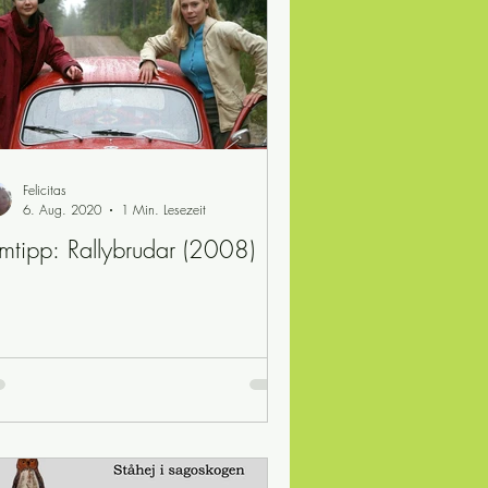
samhälle
Lerntips
ische Rezepte
Felicitas
6. Aug. 2020
1 Min. Lesezeit
lmtipp: Rallybrudar (2008)