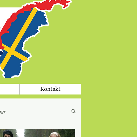
Kontakt
tage
fika
jul i Sverige