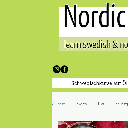
Schwedischkurse auf Ö
All Posts
Events
Lists
Philoso
100 Worte & was sie mit sich br