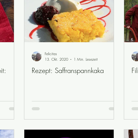
ewendungen
riksdagsval
schwedische Grammatik
Politik
Sicherheit
schwedische Traditionen
Sprichwörter
Schwed
Felicitas
13. Okt. 2020
1 Min. Lesezeit
it:
Rezept: Saffranspannkaka
Fi