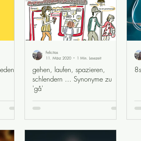
Felicitas
11. März 2020
1 Min. Lesezeit
eden -
gehen, laufen, spazieren,
8s
schlendern ... Synonyme zu
'gå'