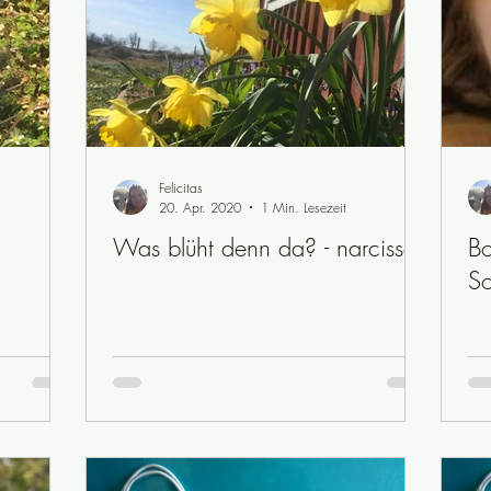
Felicitas
20. Apr. 2020
1 Min. Lesezeit
Was blüht denn da? - narcisser
Bo
So