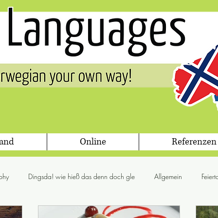
land
Online
Referenzen
phy
Dingsda! wie hieß das denn doch gle
Allgemein
Feier
glögg
Jul
Flora & Fauna
Gesetz
Grammis Sweden