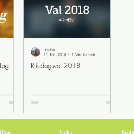
Felicitas
12. Feb. 2018
1 Min. Lesezeit
 Tag
Riksdagsval 2018
Über
Links
Recht