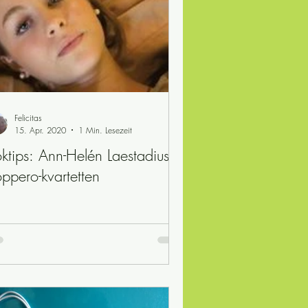
Felicitas
15. Apr. 2020
1 Min. Lesezeit
ktips: Ann-Helén Laestadius -
ppero-kvartetten