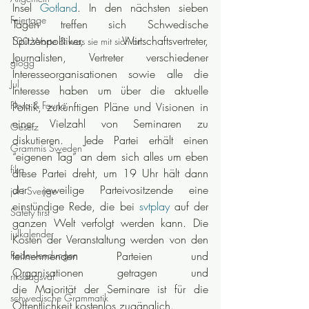
Insel 
Gotland
. In den nächsten sieben 
Feiertage
Tagen treffen sich Schwedische 
Spitzenpolitiker, Wirtschaftsvertreter, 
100 Worte & was sie mit sich br
Journalisten, Vertreter verschiedener 
glögg
Interesseorganisationen sowie alle die 
Jul
Interesse haben um über die aktuelle 
Flora & Fauna
Politik, zukünftigen Pläne und Visionen in 
einer Vielzahl von Seminaren zu 
Gesetz
diskutieren.  Jede Partei erhält einen 
Grammis Sweden
“eigenen Tag” an dem sich alles um eben 
fika
diese Partei dreht, um 19 Uhr hält dann 
der jeweilige Parteivositzende eine 
jul i Sverige
einstündige Rede, die bei 
svtplay
 auf der 
Safety first
ganzen Welt verfolgt werden kann. Die 
julkalender
Kosten der Veranstaltung werden von den 
Redewendungen
teilnehmenden Parteien und 
Organisationen getragen und 
riksdagsval
die Majorität der Seminare ist für die 
schwedische Grammatik
Öffentlichkeit kostenlos zugänglich.