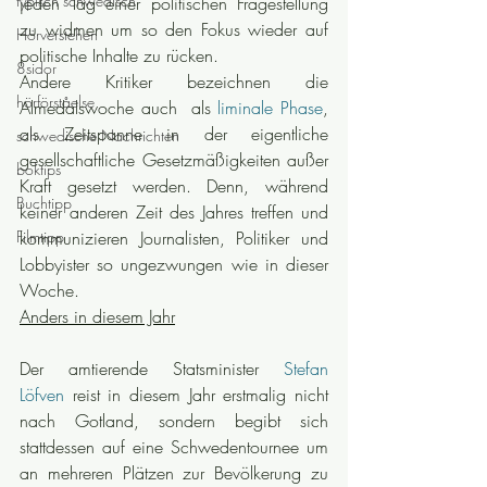
typisch schwedisch
jeden Tag einer politischen Fragestellung 
zu widmen um so den Fokus wieder auf 
Hörverstehen
politische Inhalte zu rücken.
8sidor
Andere Kritiker bezeichnen die 
hörförståelse
Almedalswoche auch  als 
liminale Phase
, 
als Zeitspanne in der eigentliche 
schwedische Nachrichten
gesellschaftliche Gesetzmäßigkeiten außer 
boktips
Kraft gesetzt werden. Denn, während 
Buchtipp
keiner anderen Zeit des Jahres treffen und 
Filmtipp
kommunizieren Journalisten, Politiker und 
Lobbyister so ungezwungen wie in dieser 
Woche.
Anders in diesem Jahr
Der amtierende Statsminister 
Stefan 
Löfven
 reist in diesem Jahr erstmalig nicht 
nach Gotland, sondern begibt sich 
stattdessen auf eine Schwedentournee um 
an mehreren Plätzen zur Bevölkerung zu 