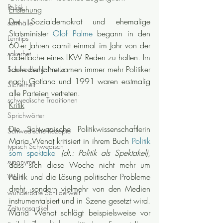
Politik
Enstehung
Der Sozialdemokrat und ehemalige 
samhälle
Statsminister 
Olof Palme
 begann in den 
Lerntips
60-er Jahren damit einmal im Jahr von der 
säkerhet
Ladefläche eines LKW Reden zu halten. Im 
Laufe der Jahre kamen immer mehr Politiker 
Schwedische Natur
nach Gotland und 1991 waren erstmalig 
Sicherheit
alle Parteien vertreten.
schwedische Traditionen
Kritik
Sprichwörter
Die Schwedische Politikwissenschaftlerin 
Schwedische Rezepte
Maria Wendt kritisiert in ihrem Buch 
Politik 
typisch Schwedisch
som spektakel
(dt.: Politik als Spektakel)
, 
synonyme
dass sich diese Woche nicht mehr um 
Politik und die Lösung politischer Probleme 
Wahl
dreht, sondern vielmehr von den Medien 
wunderbare Schilderwelt
instrumentalsiert und in Szene gesetzt wird. 
Zeitungsartikel
Maria Wendt schlägt beispielsweise vor 