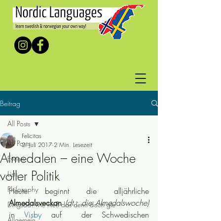
Beitrag
All Posts
Felicitas
All Posts
2. Juli 2017
2 Min. Lesezeit
Almedalen – eine Woche
Events
voller Politik
Lists
Philosophy
Heute beginnt die alljährliche
Almedalsveckan
(dt.: die Almedalswoche)
Dingsda! wie hieß das denn doch gle
in 
Visby
 auf  der Schwedischen 
Allgemein