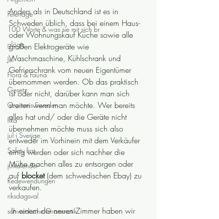
Anders als in Deutschland ist es in 
Feiertage
Schweden üblich, dass bei einem Haus- 
100 Worte & was sie mit sich br
oder Wohnungskauf Küche sowie alle 
glögg
großen Elektrogeräte wie 
Waschmaschine, Kühlschrank und 
Jul
Gefrierschrank vom neuen Eigentümer 
Flora & Fauna
übernommen werden. Ob das praktisch 
Gesetz
ist oder nicht, darüber kann man sich 
streiten wenn man möchte. Wer bereits 
Grammis Sweden
alles hat und/ oder die Geräte nicht 
fika
übernehmen möchte muss sich also 
jul i Sverige
entweder im Vorhinein mit dem Verkäufer 
Safety first
einig werden oder sich nachher die 
Mühe machen alles zu entsorgen oder 
julkalender
auf 
blocket
 (dem schwedischen Ebay) zu 
Redewendungen
verkaufen.
riksdagsval
 In einem der neuen Zimmer haben wir 
schwedische Grammatik