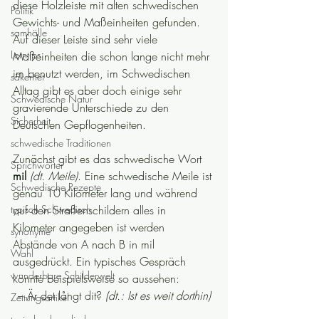
diese Holzleiste mit alten schwedischen 
Politik
Gewichts- und Maßeinheiten gefunden. 
samhälle
Auf dieser Leiste sind sehr viele 
Lerntips
Maßeinheiten die schon lange nicht mehr 
im benutzt werden, im Schwedischen 
säkerhet
Alltag gibt es aber doch einige sehr 
Schwedische Natur
gravierende Unterschiede zu den 
Sicherheit
Deutschen Gepflogenheiten.
schwedische Traditionen
Zunächst gibt es das schwedische Wort 
Sprichwörter
mil 
(dt. Meile)
. Eine schwedische Meile ist 
Schwedische Rezepte
genau 10 Kilometer lang und während 
typisch Schwedisch
auf den Straßenschildern alles in 
Kilometer angegeben ist werden 
synonyme
Abstände von A nach B in mil 
Wahl
ausgedrückt. Ein typisches Gespräch 
wunderbare Schilderwelt
könnte beispielsweise so aussehen:
– Är det långt dit? 
(dt.: Ist es weit dorthin)
Zeitungsartikel