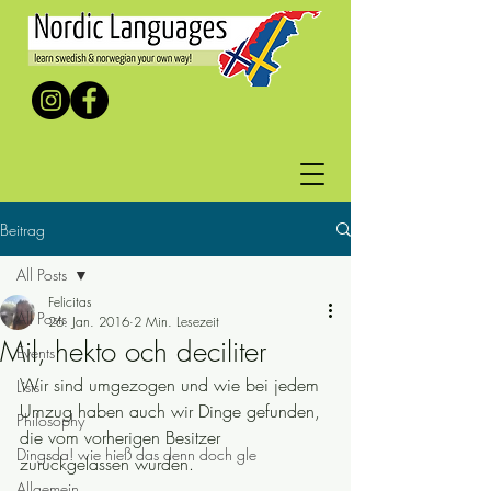
Beitrag
All Posts
Felicitas
All Posts
26. Jan. 2016
2 Min. Lesezeit
Mil, hekto och deciliter
Events
Wir sind umgezogen und wie bei jedem 
Lists
Umzug haben auch wir Dinge gefunden, 
Philosophy
die vom vorherigen Besitzer 
Dingsda! wie hieß das denn doch gle
zurückgelassen wurden.
Allgemein