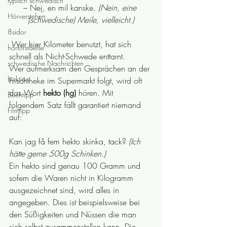
typisch schwedisch
– Nej, en mil kanske. 
(Nein, eine 
Hörverstehen
(schwedische) Meile, vielleicht.)
8sidor
 Wer hier Kilometer benutzt, hat sich 
hörförståelse
schnell als Nicht-Schwede enttarnt.
schwedische Nachrichten
Wer aufmerksam den Gesprächen an der 
boktips
Frischtheke im Supermarkt folgt, wird oft 
das Wort 
hekto (hg)
 hören. Mit 
Buchtipp
folgendem Satz fällt garantiert niemand 
Filmtipp
auf:
Kan jag få fem hekto skinka, tack? 
(Ich 
hätte gerne 500g Schinken.)
Ein hekto sind genau 100 Gramm und 
sofern die Waren nicht in Kilogramm 
ausgezeichnet sind, wird alles in 
angegeben. Dies ist beispielsweise bei 
den Süßigkeiten und Nüssen die man 
sich selbst zusammenstellen kann. Die 