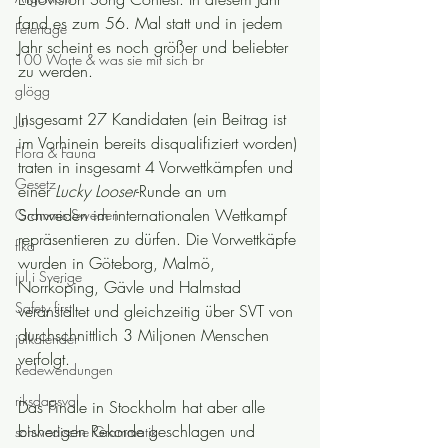
fand es zum 56. Mal statt und in jedem 
Feiertage
Jahr scheint es noch größer und beliebter 
100 Worte & was sie mit sich br
zu werden.
glögg
Insgesamt 27 Kandidaten (ein Beitrag ist 
Jul
im Vorhinein bereits disqualifiziert worden) 
Flora & Fauna
traten in insgesamt 4 Vorwettkämpfen und 
Gesetz
einer 
Lucky Looser
-Runde an um 
Schweden im internationalen Wettkampf 
Grammis Sweden
repräsentieren zu dürfen. Die Vorwettkäpfe 
fika
wurden in Göteborg, Malmö, 
jul i Sverige
Norrköping, Gävle und Halmstad 
Safety first
veranstaltet und gleichzeitig über SVT von 
durchschnittlich 3 Miljonen Menschen 
julkalender
verfolgt.
Redewendungen
riksdagsval
Das Finale in Stockholm hat aber alle 
bisherigen Rekorde geschlagen und 
schwedische Grammatik