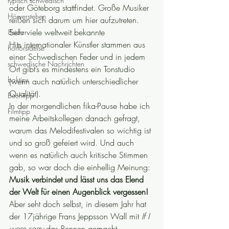
typisch schwedisch
oder Göteborg stattfindet. Große Musiker 
Hörverstehen
reißen sich darum um hier aufzutreten. 
Sehr viele weltweit bekannte 
8sidor
Hits internationaler Künstler stammen aus 
hörförståelse
einer Schwedischen Feder und in jedem 
schwedische Nachrichten
Ort gibt’s es mindestens ein Tonstudio 
boktips
(wenn auch natürlich unterschiedlicher 
Qualität).
Buchtipp
In der morgendlichen fika-Pause habe ich 
Filmtipp
meine Arbeitskollegen danach gefragt, 
warum das Melodifestivalen so wichtig ist 
und so groß gefeiert wird. Und auch 
wenn es natürlich auch kritische Stimmen 
gab, so war doch die einhellig Meinung:
Musik verbindet und lässt uns das Elend 
der Welt für einen Augenblick vergessen!
Aber seht doch selbst, in diesem Jahr hat 
der 17jährige Frans Jeppsson Wall mit 
If I 
were sorry
 das Rennen gemacht.