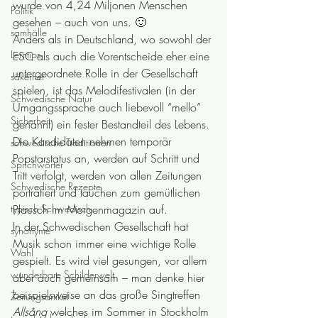
wurde von 4,24 Miljonen Menschen 
Politik
gesehen – auch von uns. 🙂
samhälle
Anders als in Deutschland, wo sowohl der 
Lerntips
ESC als auch die Vorentscheide eher eine 
untergeordnete Rolle in der Gesellschaft 
säkerhet
spielen, ist das Melodifestivalen (in der 
Schwedische Natur
Umgangssprache auch liebevoll “mello” 
Sicherheit
genannt) ein fester Bestandteil des Lebens. 
Die Kandidaten nehmen temporär 
schwedische Traditionen
Popstarstatus an, werden auf Schritt und 
Sprichwörter
Tritt verfolgt, werden von allen Zeitungen 
Schwedische Rezepte
porträtiert und tauchen zum gemütlichen 
typisch Schwedisch
Plausch im Morgenmagazin auf.
In der Schwedischen Gesellschaft hat 
synonyme
Musik schon immer eine wichtige Rolle 
Wahl
gespielt. Es wird viel gesungen, vor allem 
wunderbare Schilderwelt
aber auch gemeinsam – man denke hier 
beispielsweise an das große Singtreffen 
Zeitungsartikel
Allsång
 welches im Sommer in Stockholm 