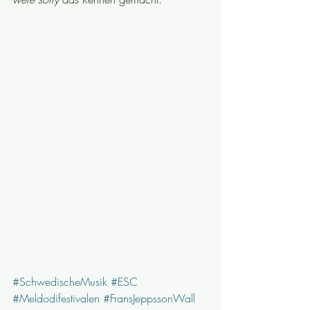
#SchwedischeMusik
#ESC
#Meldodifestivalen
#FransJeppssonWall