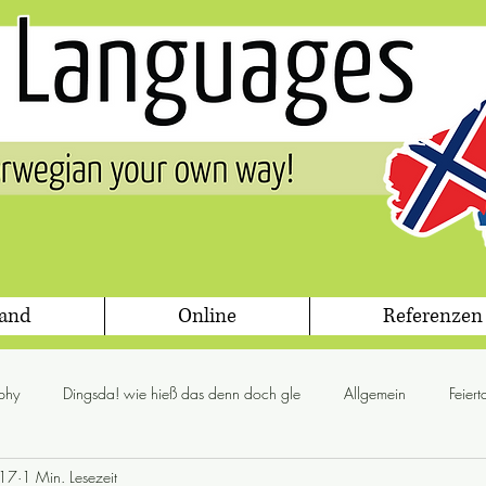
land
Online
Referenzen
phy
Dingsda! wie hieß das denn doch gle
Allgemein
Feier
017
1 Min. Lesezeit
glögg
Jul
Flora & Fauna
Gesetz
Grammis Sweden