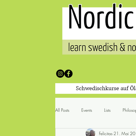
Schwedischkurse auf Ö
All Posts
Events
Lists
Philoso
Felicitas
21. Mai 2
100 Worte & was sie mit sich br