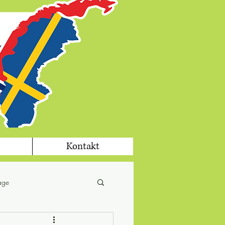
Kontakt
tage
fika
jul i Sverige