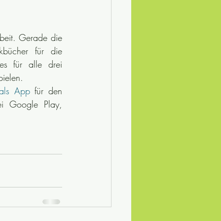
eit. Gerade die 
samhälle
Lerntips
bücher für die 
s für alle drei 
ische Rezepte
pielen.
als App
 für den 
 Google Play, 