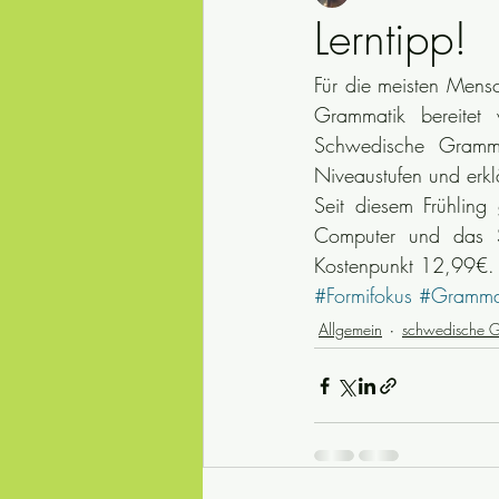
Lerntipp!
Für die meisten Mens
Safety first
julkalender
Red
Grammatik bereitet 
Schwedische Gramma
säkerhet
Schwedische Natur
Niveaustufen und erkl
Seit diesem Frühlin
Computer und das S
typisch Schwedisch
synonyme
Kostenpunkt 12,99€. Ei
#Formifokus
#Gramma
Allgemein
schwedische 