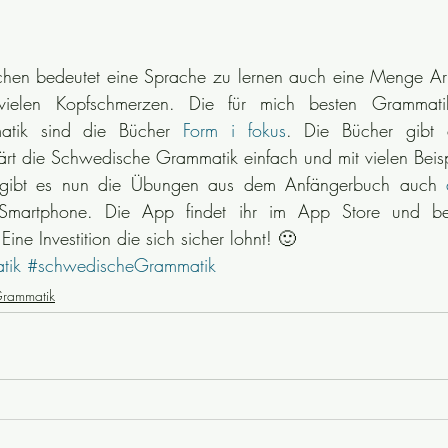
chen bedeutet eine Sprache zu lernen auch eine Menge Arb
ewendungen
riksdagsval
schwedische Grammatik
Politik
vielen Kopfschmerzen. Die für mich besten Grammatik
tik sind die Bücher 
Form i fokus
. Die Bücher gibt e
Sicherheit
schwedische Traditionen
Sprichwörter
Schwed
ärt die Schwedische Grammatik einfach und mit vielen Beis
g gibt es nun die Übungen aus dem Anfängerbuch auch 
martphone. Die App findet ihr im App Store und bei
ne Investition die sich sicher lohnt! 🙂
tik
#schwedischeGrammatik
Grammatik