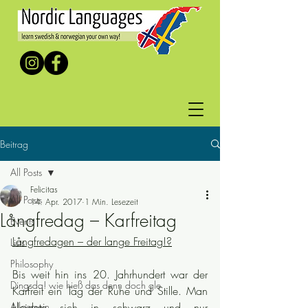
Beitrag
All Posts
Felicitas
All Posts
14. Apr. 2017
1 Min. Lesezeit
Långfredag – Karfreitag
Events
Långfredagen – der lange Freitag!?
Lists
Philosophy
Bis weit hin ins 20. Jahrhundert war der 
Dingsda! wie hieß das denn doch gle
Karfreit ein Tag der Ruhe und Stille. Man 
Allgemein
kleidete sich in schwarz und nur 