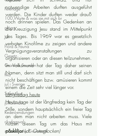
notwendige Arbeiten durften ausgeführt 
Feiertage
werden. Die Kinder durften weder drauß 
100 Worte & was sie mit sich br
noch drinnen spielen. Das Gedenken an 
glögg
die Kreuzigung Jesu stand im Mittelpunkt 
des Tages. Bis 1969 war es gesetzlich 
Jul
verboten Kinofilme zu zeigen und andere 
Flora & Fauna
Vergnügungsveranstaltungen zu 
Gesetz
organisieren oder an diesen teilzunehmen. 
Im Volksmund hat der Tag daher seinen 
Grammis Sweden
Namen, denn sitzt man still und darf sich 
fika
nicht beschäftigen bzw. amüsieren kommt 
jul i Sverige
einem die Zeit sehr viel länger vor.
Safety first
Långfredag heute
Heutzutage ist der långfredag kein Tag der 
julkalender
Stille, sondern hauptsächlich ein freier Tag 
Redewendungen
an dem man nicht arbeiten muss. Viele 
riksdagsval
nutzen diesen Tag um das Haus mit 
påskliljor
 (
dt. Osterglocken)
schwedische Grammatik