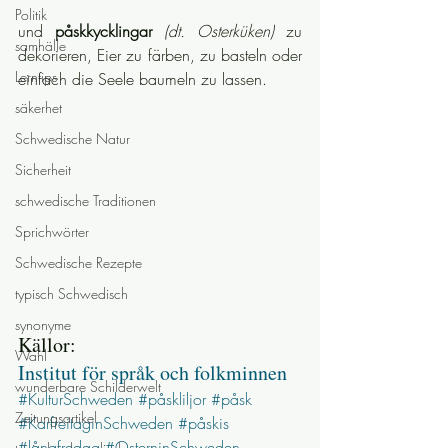
Politik
und 
påskkycklingar
(dt. Osterküken)
 zu 
samhälle
dekorieren, Eier zu färben, zu basteln oder 
Lerntips
einfach die Seele baumeln zu lassen.
säkerhet
Schwedische Natur
Sicherheit
schwedische Traditionen
Sprichwörter
Schwedische Rezepte
typisch Schwedisch
synonyme
Källor:
Wahl
Institut för språk och folkminnen
wunderbare Schilderwelt
#KulturSchweden
#påskliljor
#påsk
Zeitungsartikel
#KarfreitaginSchweden
#påskis
#långfredag
#OsterninSchweden