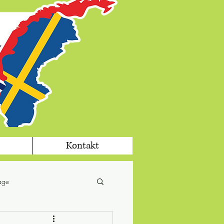
Kontakt
tage
fika
jul i Sverige