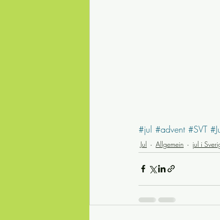
#jul
#advent
#SVT
#J
Jul
Allgemein
jul i Sver