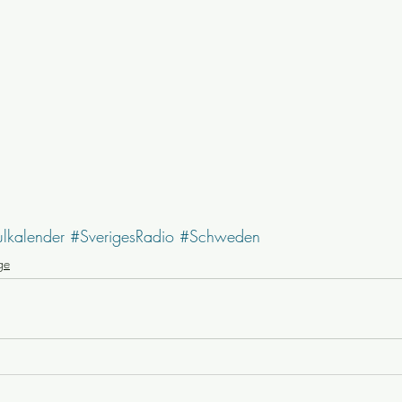
ulkalender
#SverigesRadio
#Schweden
ige