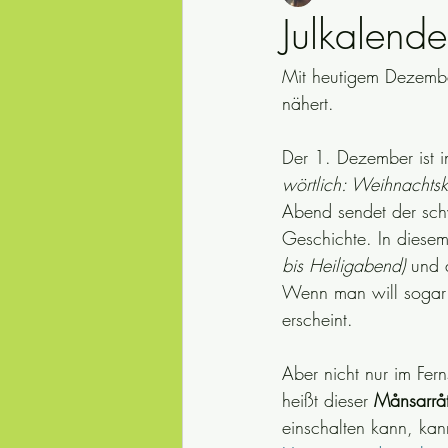
Julkalende
Mit heutigem Dezembe
Safety first
julkalender
Red
nähert.
säkerhet
Schwedische Natur
Der 1. Dezember ist i
wörtlich: Weihnachtska
Abend sendet der sch
typisch Schwedisch
synonyme
Geschichte. In diese
bis Heiligabend) 
und 
Wenn man will sogar m
erscheint.
Aber nicht nur im Fer
heißt dieser 
Månsarråt
einschalten kann, kann