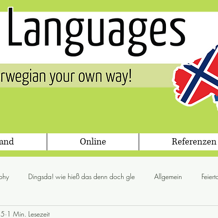
land
Online
Referenzen
phy
Dingsda! wie hieß das denn doch gle
Allgemein
Feier
15
1 Min. Lesezeit
glögg
Jul
Flora & Fauna
Gesetz
Grammis Sweden