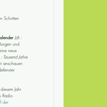
 Schritten 
samhälle
Lerntips
ische Rezepte
kalender
(dt.: 
Morgen und 
eine neue 
t.: Tausend Jahre 
et
 anschauen 
efenster 
 diesem Jahr 
s Radio 
f der 