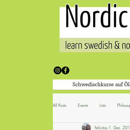
Schwedischkurse auf Ö
All Posts
Events
Lists
Philoso
Felicitas
1. Dez. 20
100 Worte & was sie mit sich br