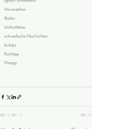
typisch schwedisch
Hörverstehen
8sidor
hörförståelse
schwedische Nachrichten
boktips
Buchtipp
Filmtipp