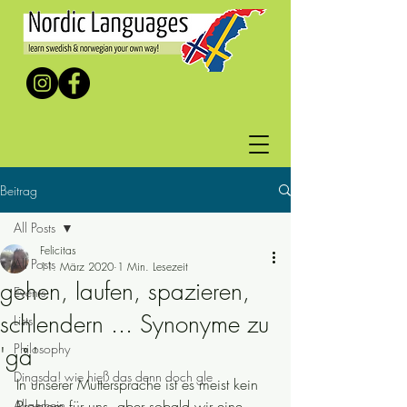
Beitrag
All Posts
Felicitas
All Posts
11. März 2020
1 Min. Lesezeit
gehen, laufen, spazieren,
Events
schlendern ... Synonyme zu
Lists
Philosophy
'gå'
Dingsda! wie hieß das denn doch gle
In unserer Muttersprache ist es meist kein 
Allgemein
Problem für uns, aber sobald wir eine 