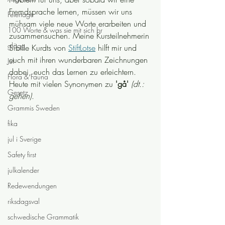
Fremdsprache lernen, müssen wir uns 
Feiertage
mühsam viele neue Worte erarbeiten und 
100 Worte & was sie mit sich br
zusammensuchen. Meine Kursteilnehmerin 
glögg
Sibille Kurdts von 
StiftLotse
 hilft mir und 
euch mit ihren wunderbaren Zeichnungen 
Jul
dabei, euch das Lernen zu erleichtern. 
Flora & Fauna
Heute mit vielen Synonymen zu 
'gå'
(dt.: 
Gesetz
gehen)
.
Grammis Sweden
fika
jul i Sverige
Safety first
julkalender
Redewendungen
riksdagsval
schwedische Grammatik