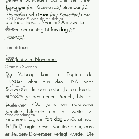
kalsonger
(dt.: Boxershorts)
, 
strumpor
(dt.: 
Feiertage
Strümpfe)
 und 
slipsar
(dt.: Kawatten)
 über 
100 Worte & was sie mit sich br
die Ladentheken. Warum? Am zweiten 
glögg
Novembersonntag ist 
fars dag
(dt. 
Vatertag)
.
Jul
Flora & Fauna
Gesetz
Vom Juni zum November
Grammis Sweden
Der Vatertag kam zu Beginn der 
fika
1930er Jahre aus den USA nach 
jul i Sverige
Schweden. In den ersten Jahren feierten 
Safety first
nur wenige den neuen Brauch, bis sich 
Ende der 40er Jahre ein nordisches 
julkalender
Komitee bildetete um ihn weiter zu 
Redewendungen
verbreiten. Lag der 
fars dag
 zunächst noch 
riksdagsval
im Juni, sorgte dieses Komitee dafür, dass 
er in den November verlegt wurde. Die 
schwedische Grammatik