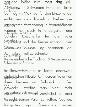
zeitliche Nähe zum 
mors dag
(dt.: 
Politik
Muttertag) 
-in Schweden immer der letzte 
samhälle
Sonntag im Mai- war für den Einzelhandel 
Lerntips
nicht besonders förderlich. Neben der 
intensiveren Vermarktung in Warenhäusern 
säkerhet
wurden nun auch in Kindergärten und 
Schwedische Natur
Schulen Geschenke für die Väter 
Sicherheit
angefertigt und die Kinder ermahnt ihren 
Vätern an diesem Tag besonders viel 
schwedische Traditionen
Aufmerksamkeit zu schenken.
Sprichwörter
Keine einheitliche Tradition & Veränderung
Schwedische Rezepte
typisch Schwedisch
In Schweden gibt es keine landesweit 
einheitlichen Rituale. Oft werden Väter von 
synonyme
ihren Kindern mit Frühstück im Bett 
Wahl
geweckt. Wohnt man nicht mehr 
wunderbare Schilderwelt
zusammen ruft man zumindest an oder 
versucht seinen Vater zu treffen. Socken, 
Zeitungsartikel
Krawatten und Boxershorts waren 