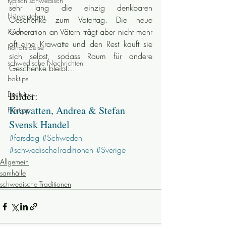
typisch schwedisch
sehr lang die einzig denkbaren 
Hörverstehen
Geschenke zum Vatertag. Die neue 
Generation an Vätern trägt aber nicht mehr 
8sidor
oft eine Krawatte und den Rest kauft sie 
hörförståelse
sich selbst, sodass Raum für andere 
schwedische Nachrichten
Geschenke bleibt…
boktips
Buchtipp
Bilder:
Krawatten, Andrea & Stefan
Filmtipp
Svensk Handel
#farsdag
#Schweden
#schwedischeTraditionen
#Sverige
Allgemein
samhälle
schwedische Traditionen