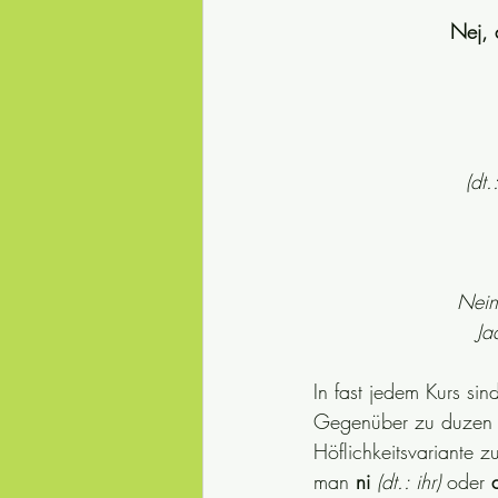
Nej, 
(dt
Nein
Ja
In fast jedem Kurs sin
Gegenüber zu duzen u
Höflichkeitsvariante z
man 
ni
(dt.: ihr)
 oder 