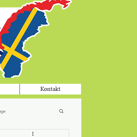
Kontakt
tage
fika
jul i Sverige