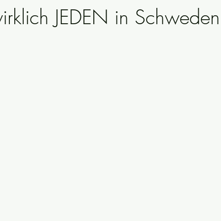
wirklich JEDEN in Schweden
ewendungen
riksdagsval
schwedische Grammatik
Politik
Sicherheit
schwedische Traditionen
Sprichwörter
Schwed