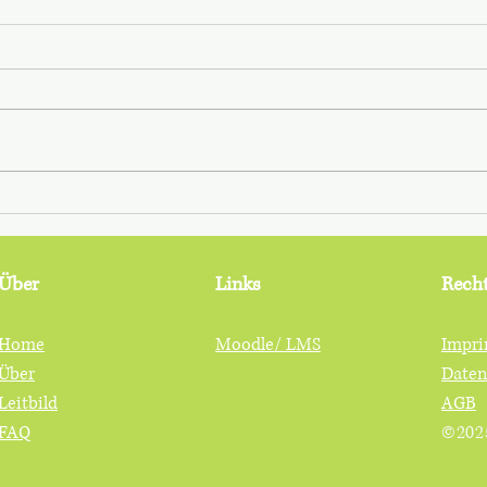
Rezept: Saffranspannkaka
Filmt
Über
Links
Recht
Home
Moodle/ LMS
Impri
Über
Daten
Leitbild
AGB
FAQ
©202