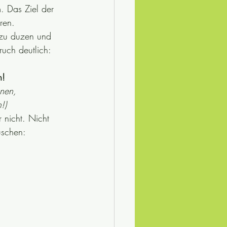
. Das Ziel der 
ren.
 zu duzen und 
uch deutlich:
n!
nnen,
!)
 nicht. Nicht 
uschen: