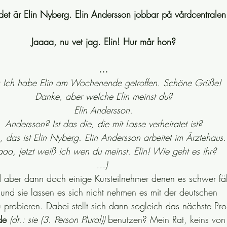
det är Elin Nyberg. Elin Andersson jobbar på vårdcentralen
Jaaaa, nu vet jag. Elin! Hur mår hon?
…
.: Ich habe Elin am Wochenende getroffen. Schöne Grüße!
Danke, aber welche Elin meinst du?
Elin Andersson.
Andersson? Ist das die, die mit Lasse verheiratet ist?
, das ist Elin Nyberg. Elin Andersson arbeitet im Ärztehaus.
aaa, jetzt weiß ich wen du meinst. Elin! Wie geht es ihr?
…) 
d aber dann doch einige Kursteilnehmer denen es schwer fäll
nd sie lassen es sich nicht nehmen es mit der deutschen 
u probieren. Dabei stellt sich dann sogleich das nächste Pro
de
(dt.: sie (3. Person Plural))
 benutzen? Mein Rat, keins von