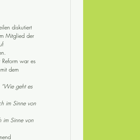
len diskutiert 
em Mitglied der 
uf 
en.
r Reform war es 
 mit dem 
n “Wie geht es 
ch im Sinne von 
h im Sinne von 
hmend 