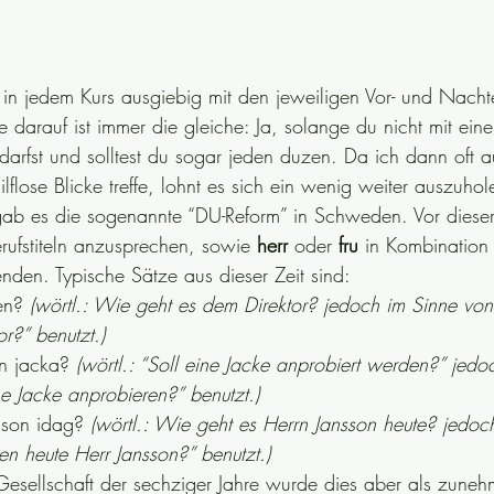
 in jedem Kurs ausgiebig mit den jeweiligen Vor- und Nachtei
 darauf ist immer die gleiche: Ja, solange du nicht mit ein
 darfst und solltest du sogar jeden duzen. Da ich dann oft a
ilflose Blicke treffe, lohnt es sich ein wenig weiter auszuhol
gab es die sogenannte “DU-Reform” in Schweden. Vor diese
rufstiteln anzusprechen, sowie 
herr
 oder 
fru 
in Kombination
en. Typische Sätze aus dieser Zeit sind:
en? 
(wörtl.: Wie geht es dem Direktor? jedoch im Sinne vo
r?” benutzt.) 
n jacka? 
(wörtl.: “Soll eine Jacke anprobiert werden?” jedo
e Jacke anprobieren?” benutzt.)
sson idag? 
(wörtl.: Wie geht es Herrn Jansson heute? jedoc
n heute Herr Jansson?” benutzt.) 
esellschaft der sechziger Jahre wurde dies aber als zune