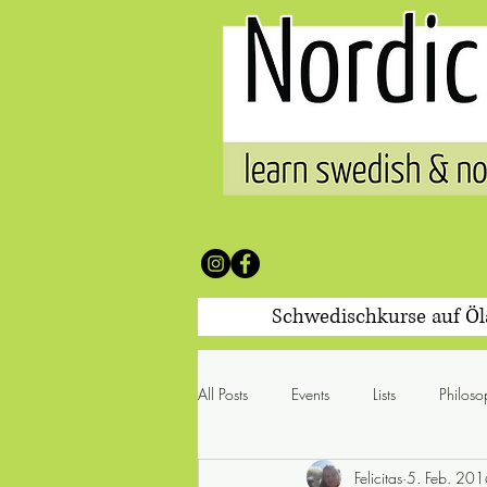
Schwedischkurse auf Ö
All Posts
Events
Lists
Philoso
Felicitas
5. Feb. 20
100 Worte & was sie mit sich br