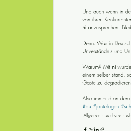
Und auch wenn in den
von ihren Konkurrent
ni
 anzusprechen. Blei
Denn: Was in Deutschl
Unverständnis und Un
Warum? Mit 
ni
 wurde
einem selber stand, 
Gäste zu degradieren,
Also immer dran denk
#du
#jantelagen
#sch
Allgemein
samhälle
sc