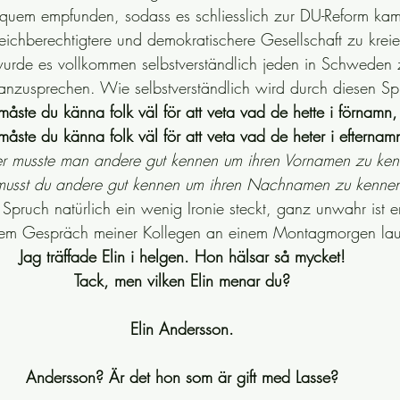
quem empfunden, sodass es schliesslich zur DU-Reform kam
eichberechtigtere und demokratischere Gesellschaft zu kreie
wurde es vollkommen selbstverständlich jeden in Schweden
nzusprechen. Wie selbstverständlich wird durch diesen Spr
 måste du känna folk väl för att veta vad de hette i förnamn,
måste du känna folk väl för att veta vad de heter i efternam
her musste man andere gut kennen um ihren Vornamen zu ke
musst du andere gut kennen um ihren Nachnamen zu kennen
pruch natürlich ein wenig Ironie steckt, ganz unwahr ist er
inem Gespräch meiner Kollegen an einem Montagmorgen la
Jag träffade Elin i helgen. Hon hälsar så mycket!
Tack, men vilken Elin menar du?
Elin Andersson.
Andersson? Är det hon som är gift med Lasse?