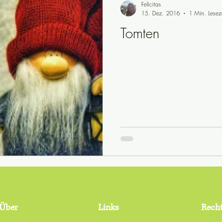
Felicitas
15. Dez. 2016
1 Min. Lesez
Tomten
ewendungen
riksdagsval
schwedische Grammatik
Politik
Sicherheit
schwedische Traditionen
Sprichwörter
Schwed
Über
Links
Recht