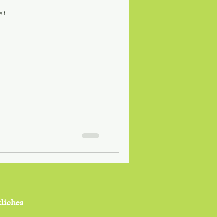
eit
samhälle
Lerntips
ische Rezepte
liches