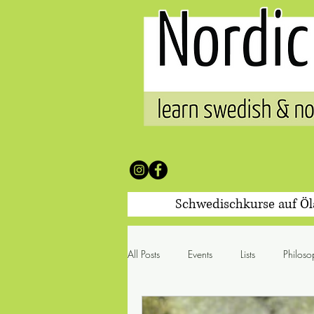
Schwedischkurse auf Ö
All Posts
Events
Lists
Philoso
100 Worte & was sie mit sich br