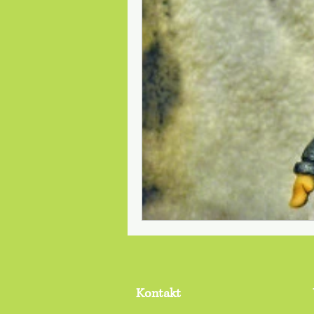
Safety first
julkalender
Red
säkerhet
Schwedische Natur
typisch Schwedisch
synonyme
Kontakt