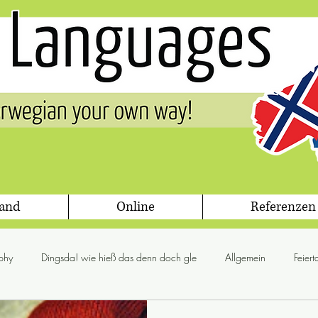
land
Online
Referenzen
phy
Dingsda! wie hieß das denn doch gle
Allgemein
Feier
glögg
Jul
Flora & Fauna
Gesetz
Grammis Sweden