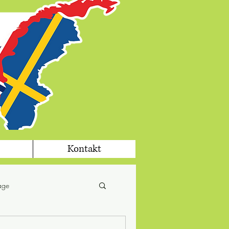
Kontakt
tage
fika
jul i Sverige