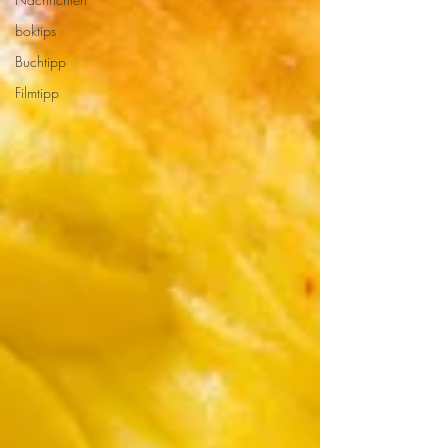
boktips
Buchtipp
Filmtipp