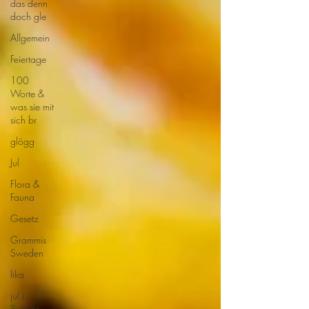
das denn
doch gle
Allgemein
Feiertage
100
Worte &
was sie mit
sich br
glögg
Jul
Flora &
Fauna
Gesetz
Grammis
Sweden
fika
jul i
Sverige