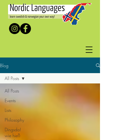
Blog
All Posts
All Posts
Events
Lists
Philosophy
Dingsda!
wie hieß