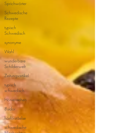
Sprichwörter
Schwedische
Rezepte
typisch
Schwedisch
synonyme
Wahl
wunderbare
Schilderwelt
Zeitungsartikel
typisch
schwedisch
Hörverstehen
8sidor
hörförståelse
schwedische
Nachrichten