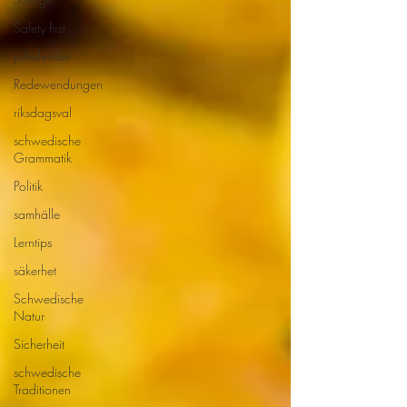
Safety first
julkalender
Redewendungen
riksdagsval
schwedische
Grammatik
Politik
samhälle
Lerntips
säkerhet
Schwedische
Natur
Sicherheit
schwedische
Traditionen