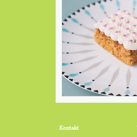
Safety first
julkalender
Red
säkerhet
Schwedische Natur
typisch Schwedisch
synonyme
Kontakt