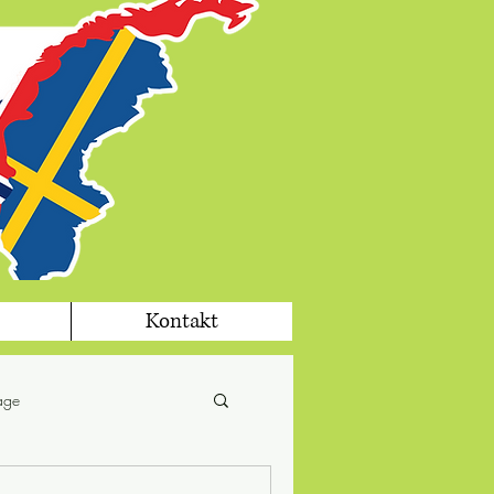
Kontakt
tage
fika
jul i Sverige