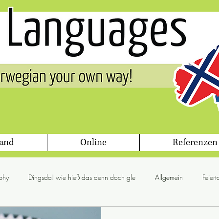
land
Online
Referenzen
phy
Dingsda! wie hieß das denn doch gle
Allgemein
Feier
glögg
Jul
Flora & Fauna
Gesetz
Grammis Sweden