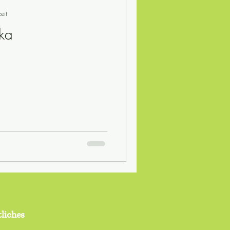
eit
ka
samhälle
Lerntips
ische Rezepte
liches