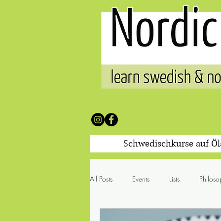
Schwedischkurse auf Ö
All Posts
Events
Lists
Philoso
100 Worte & was sie mit sich br