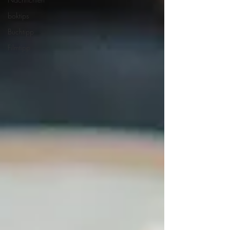
boktips
Buchtipp
Filmtipp