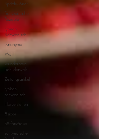
Sprichwörter
Schwedische
Rezepte
typisch
Schwedisch
synonyme
Wahl
wunderbare
Schilderwelt
Zeitungsartikel
typisch
schwedisch
Hörverstehen
8sidor
hörförståelse
schwedische
Nachrichten