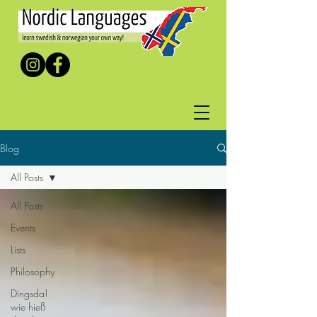
Blog
All Posts
All Posts
Events
Lists
Philosophy
Dingsda!
wie hieß