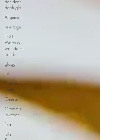
das denn
doch gle
Allgemein
Feiertage
100
Worte &
was sie mit
sich br
glögg
Jul
Flora &
Fauna
Gesetz
Grammis
Sweden
fika
jul i
Sverige