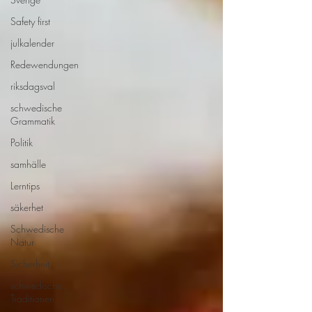
Safety first
julkalender
Redewendungen
riksdagsval
schwedische
Grammatik
Politik
samhälle
Lerntips
säkerhet
Schwedische
Natur
Sicherheit
schwedische
Traditionen