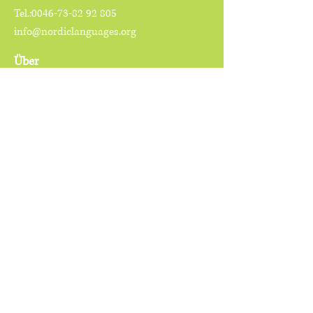
Tel.:
0046-73-82 92 805
info@nordiclanguages.org
Über
Home
Über
Leitbild
FAQ
Links
Moodle/ LMS
Rechtliches
Imprint
Datenschutzerklärung
AGB