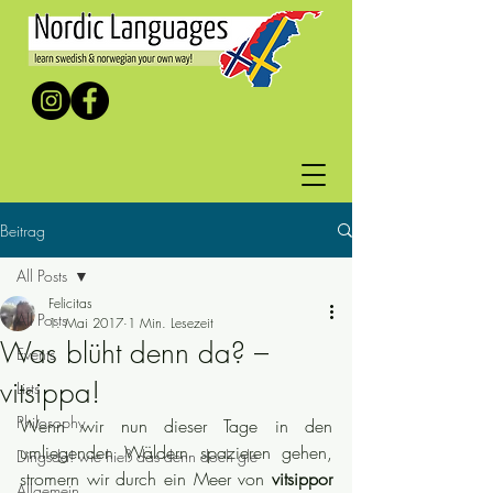
Beitrag
All Posts
Felicitas
All Posts
1. Mai 2017
1 Min. Lesezeit
Was blüht denn da? –
Events
vitsippa!
Lists
Philosophy
Wenn wir nun dieser Tage in den 
umliegenden Wäldern spazieren gehen, 
Dingsda! wie hieß das denn doch gle
stromern wir durch ein Meer von 
vitsippor
Allgemein