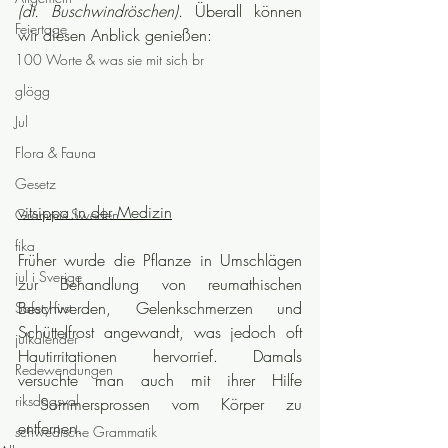
(dt. Buschwindröschen)
. Überall können 
Feiertage
wir diesen Anblick genießen:
100 Worte & was sie mit sich br
glögg
Jul
Flora & Fauna
Gesetz
vitsippa in der Medizin
Grammis Sweden
fika
Früher wurde die Pflanze in Umschlägen 
jul i Sverige
zur Behandlung von reumathischen 
Beschwerden, Gelenkschmerzen und 
Safety first
Schüttelfrost angewandt, was jedoch oft 
julkalender
Hautirritationen hervorrief. Damals 
Redewendungen
versuchte man auch mit ihrer Hilfe 
riksdagsval
 Sommersprossen vom Körper zu 
entfernen.
schwedische Grammatik