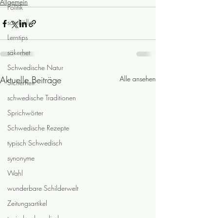
Allgemein
Politik
samhälle
Lerntips
säkerhet
Schwedische Natur
Aktuelle Beiträge
Alle ansehen
Sicherheit
schwedische Traditionen
Sprichwörter
Schwedische Rezepte
typisch Schwedisch
synonyme
Wahl
wunderbare Schilderwelt
Zeitungsartikel