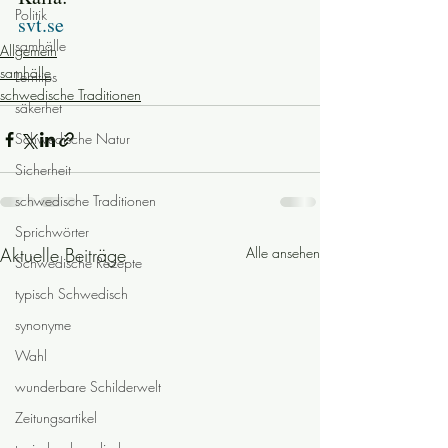
Politik
svt.se
samhälle
Allgemein
samhälle
Lerntips
schwedische Traditionen
säkerhet
Schwedische Natur
Sicherheit
schwedische Traditionen
Sprichwörter
Aktuelle Beiträge
Alle ansehen
Schwedische Rezepte
typisch Schwedisch
synonyme
Wahl
wunderbare Schilderwelt
Zeitungsartikel