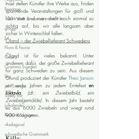
Insel stellen Künstler ihre Werke aus, finden 
Feiertage
spannende Veranstaltungen für groß und 
klein statt und man dreht noch einmal so 
100 Worte & was sie mit sich br
richtig auf, bis wir alle langsam aber 
glögg
sicher in Winterschlaf fallen.
Jul
Öland – der Zwiebellieferant Schwedens
Flora & Fauna
Öland ist für vieles bekannt. Unter 
Gesetz
anderem dafür, der große Zwiebellieferant 
Grammis Sweden
für ganz Schweden zu sein. Aus diesem 
fika
Grund produziert der Künstler 
Theo Janson
seit sechs Jahren zu jedem Erntefest 
en 
jul i Sverige
löktavla
(dt.: ein Zwiebelbild, ein 
Safety first
Zwiebelgemälde)
. In diesem Jahr besteht 
julkalender
es aus 6000 Zwiebeln und wiegt rund 
Redewendungen
900 Kilogramm.
riksdagsval
schwedische Grammatik
Källa: