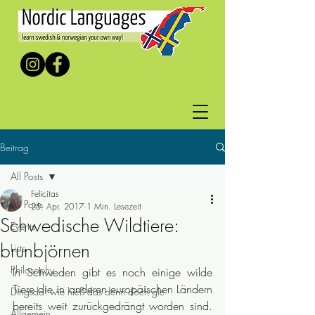
Beitrag
All Posts
Felicitas
All Posts
25. Apr. 2017
1 Min. Lesezeit
Schwedische Wildtiere:
Events
brunbjörnen
Lists
Philosophy
In Schweden gibt es noch einige wilde 
Tiere die in anderen europäischen Ländern 
Dingsda! wie hieß das denn doch gle
bereits weit zurückgedrängt worden sind. 
Allgemein