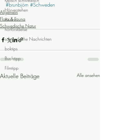
typisch schwedisch
#brunbjörn
#Schweden
Hörverstehen
Allgemein
Flora & Fauna
8sidor
Schwedische Natur
hörförståelse
schwedische Nachrichten
boktips
Buchtipp
Filmtipp
Aktuelle Beiträge
Alle ansehen