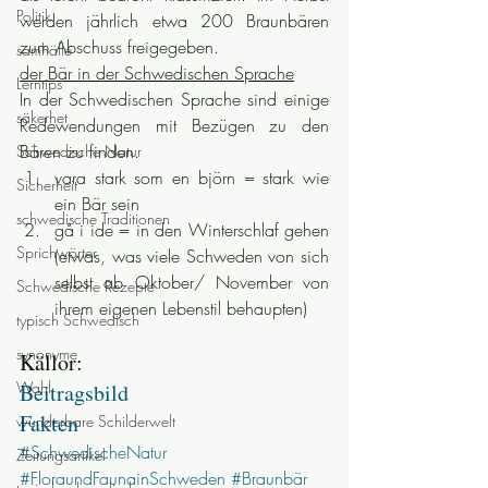
Politik
werden jährlich etwa 200 Braunbären 
zum Abschuss freigegeben.
samhälle
der Bär in der Schwedischen Sprache
Lerntips
In der Schwedischen Sprache sind einige 
säkerhet
Redewendungen mit Bezügen zu den 
Bären zu finden.
Schwedische Natur
vara stark som en björn = stark wie 
Sicherheit
ein Bär sein
schwedische Traditionen
gå i ide = in den Winterschlaf gehen 
Sprichwörter
(etwas, was viele Schweden von sich 
selbst ab Oktober/ November von 
Schwedische Rezepte
ihrem eigenen Lebenstil behaupten)
typisch Schwedisch
synonyme
Källor:
Wahl
Beitragsbild
Fakten
wunderbare Schilderwelt
#SchwedischeNatur
Zeitungsartikel
#FloraundFaunainSchweden
#Braunbär