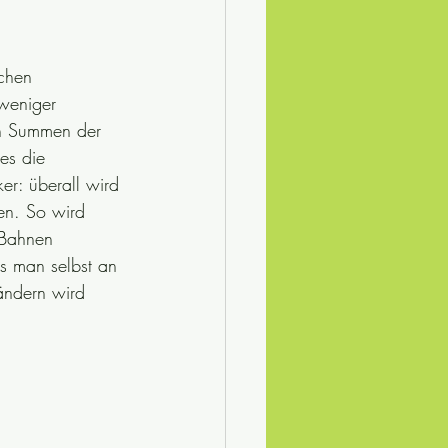
chen 
samhälle
Lerntips
 weniger 
en Summen der 
ische Rezepte
es die 
er: überall wird 
en. So wird 
 Bahnen 
ss man selbst an 
Ländern wird 