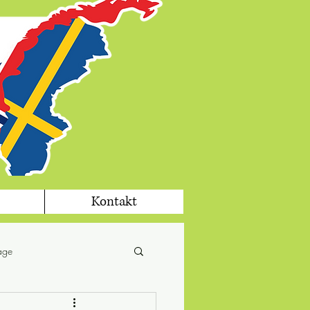
Kontakt
tage
fika
jul i Sverige