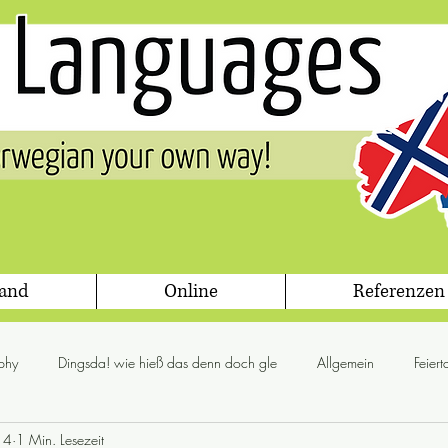
land
Online
Referenzen
phy
Dingsda! wie hieß das denn doch gle
Allgemein
Feier
14
1 Min. Lesezeit
glögg
Jul
Flora & Fauna
Gesetz
Grammis Sweden