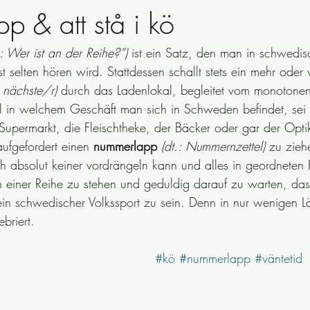
p & att stå i kö
.: Wer ist an der Reihe?”)
 ist ein Satz, den man in schwedis
ewendungen
riksdagsval
schwedische Grammatik
Politik
 selten hören wird. Stattdessen schallt stets ein mehr oder
: nächste/r)
 durch das Ladenlokal, begleitet vom monoton
Sicherheit
schwedische Traditionen
Sprichwörter
Schwed
in welchem Geschäft man sich in Schweden befindet, sei 
Supermarkt, die Fleischtheke, der Bäcker oder gar der Optik
ufgefordert einen 
nummerlapp 
(dt.: Nummernzettel)
 zu zieh
sich absolut keiner vordrängeln kann und alles in geordneten
in einer Reihe zu stehen und geduldig darauf zu warten, da
t ein schwedischer Volkssport zu sein. Denn in nur wenigen 
briert.
#kö
#nummerlapp
#väntetid