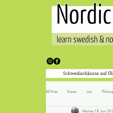
Schwedischkurse auf Ö
All Posts
Events
Lists
Philoso
Felicitas
18. Juni 20
100 Worte & was sie mit sich br