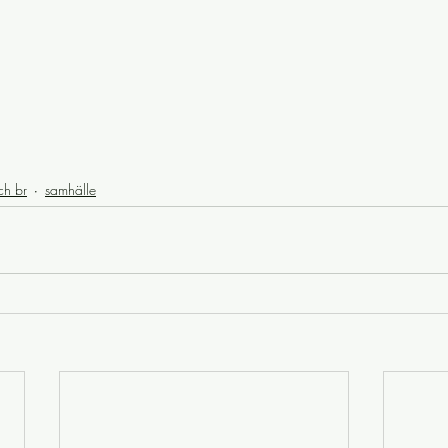
ch br
samhälle