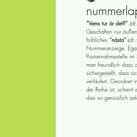
nummerlap
“Vems tur är det?”
(dt
Safety first
julkalender
Red
Geschäften nur äußerst
fröhliches 
“nästa” 
(dt.
säkerhet
Schwedische Natur
Nummeranzeige. Egal 
Postannahmestelle im 
man freundlich dazu a
typisch Schwedisch
synonyme
sichergestellt, dass 
verläufert. Geordnet 
der Reihe ist, schein
dies so genüsslich zele