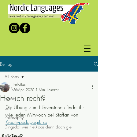
Beitrag
All Posts
Felicitas
All Posts
8. Apr. 2020
1 Min. Lesezeit
Hör ich recht?
Events
Die Übung zum Hörverstehen findet ihr 
Lists
wie jeden Mittwoch bei Staffan von 
Philosophy
Kreativpedagogik.se
Dingsda! wie hieß das denn doch gle
Allgemein