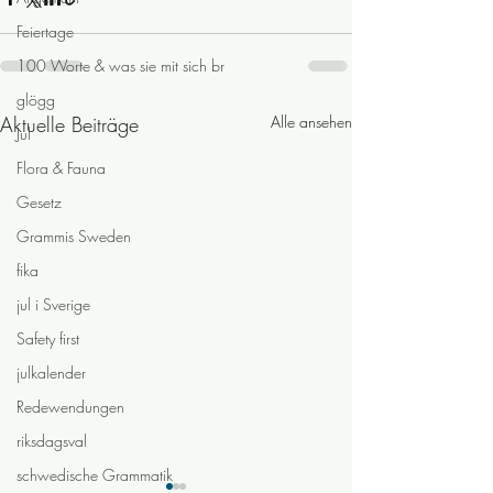
Feiertage
100 Worte & was sie mit sich br
glögg
Aktuelle Beiträge
Alle ansehen
Jul
Flora & Fauna
Gesetz
Grammis Sweden
fika
jul i Sverige
Safety first
julkalender
Redewendungen
riksdagsval
schwedische Grammatik